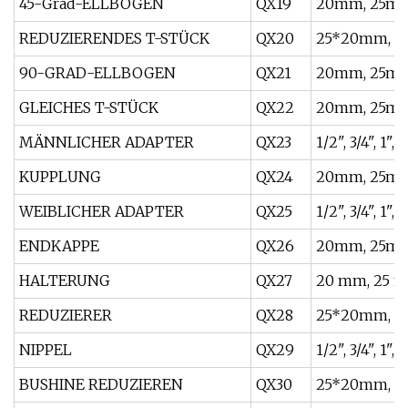
45-Grad-ELLBOGEN
QX19
20mm, 25mm
REDUZIERENDES T-STÜCK
QX20
25*20mm, 3
90-GRAD-ELLBOGEN
QX21
20mm, 25mm
GLEICHES T-STÜCK
QX22
20mm, 25mm
MÄNNLICHER ADAPTER
QX23
1/2", 3/4", 1", 1
KUPPLUNG
QX24
20mm, 25mm
WEIBLICHER ADAPTER
QX25
1/2", 3/4", 1", 1
ENDKAPPE
QX26
20mm, 25mm
HALTERUNG
QX27
20 mm, 25 m
REDUZIERER
QX28
25*20mm, 3
NIPPEL
QX29
1/2", 3/4", 1", 
BUSHINE REDUZIEREN
QX30
25*20mm, 3